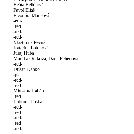
Beáta Bellérová
Pavol Eliáš
Eleonóra Marišová
-em-
-red-
-red-
-red-
Vlastimila Pevná
Katarína Potoková
Juraj Huba
Monika Orlíková, Dana Febenová
-red-
Dušan Danko
-p-
-red-
-red-
Miroslav Habán
-red-
Ľubomír Paška
-red-
-red-
-red-
-red-
-red-