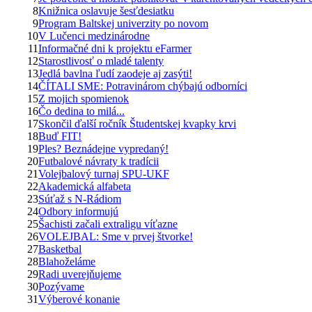
8
Knižnica oslavuje šesťdesiatku
9
Program Baltskej univerzity po novom
10
V Lučenci medzinárodne
11
Informačné dni k projektu eFarmer
12
Starostlivosť o mladé talenty
13
Jedlá bavlna ľudí zaodeje aj zasýti!
14
ČÍTALI SME: Potravinárom chýbajú odborníci
15
Z mojich spomienok
16
Čo dedina to milá...
17
Skončil ďalší ročník Študentskej kvapky krvi
18
Buď FIT!
19
Ples? Beznádejne vypredaný!
20
Futbalové návraty k tradícii
21
Volejbalový turnaj SPU-UKF
22
Akademická alfabeta
23
Súťaž s N-Rádiom
24
Odbory informujú
25
Šachisti začali extraligu víťazne
26
VOLEJBAL: Sme v prvej štvorke!
27
Basketbal
28
Blahoželáme
29
Radi uverejňujeme
30
Pozývame
31
Výberové konanie