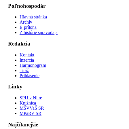
Poľnohospodár
Hlavná stránka
Archív
E-príloha
Z histórie spravodaja
Redakcia
Kontakt
Inzercia
Harmonogram
Tiráž
Prihlásenie
Linky
SPU v Nitre
Knižnica
MŠVVaŠ SR
MPaRV SR
Najčítanejšie