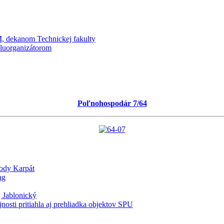
kanom Technickej fakulty
oluorganizátorom
Poľnohospodár 7/64
lody Karpát
ng
 Jablonický
nosti pritiahla aj prehliadka objektov SPU