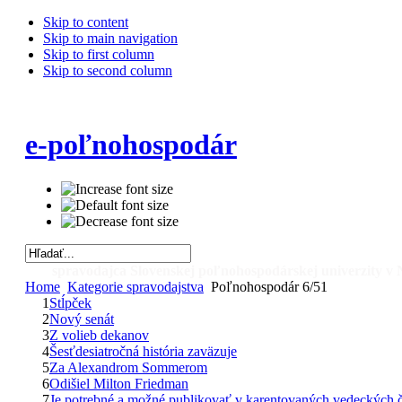
Skip to content
Skip to main navigation
Skip to first column
Skip to second column
e-poľnohospodár
spravodajca Slovenskej poľnohospodárskej univerzity v 
Home
Kategorie spravodajstva
Poľnohospodár 6/51
1
Stĺpček
2
Nový senát
3
Z volieb dekanov
4
Šesťdesiatročná história zaväzuje
5
Za Alexandrom Sommerom
6
Odišiel Milton Friedman
7
Je potrebné a možné publikovať v karentovaných vedeckých č