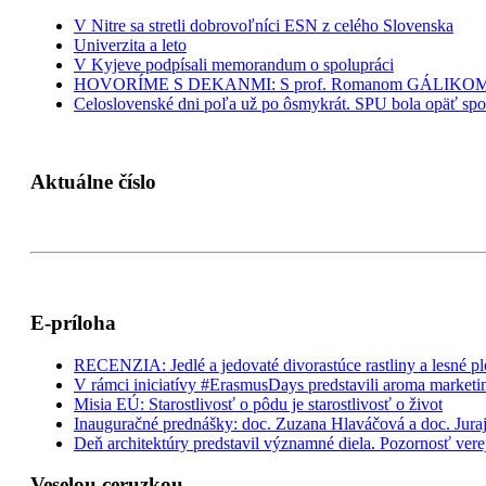
V Nitre sa stretli dobrovoľníci ESN z celého Slovenska
Univerzita a leto
V Kyjeve podpísali memorandum o spolupráci
HOVORÍME S DEKANMI: S prof. Romanom GÁLIKOM, de
Celoslovenské dni poľa už po ôsmykrát. SPU bola opäť sp
Aktuálne číslo
E-príloha
RECENZIA: Jedlé a jedovaté divorastúce rastliny a lesné p
V rámci iniciatívy #ErasmusDays predstavili aroma marketi
Misia EÚ: Starostlivosť o pôdu je starostlivosť o život
Inauguračné prednášky: doc. Zuzana Hlaváčová a doc. Juraj
Deň architektúry predstavil významné diela. Pozornosť verej
Veselou ceruzkou