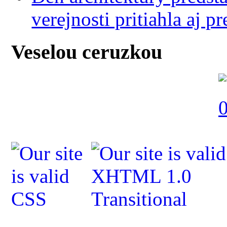
verejnosti pritiahla aj 
Veselou ceruzkou