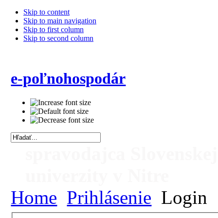
Skip to content
Skip to main navigation
Skip to first column
Skip to second column
e-poľnohospodár
spravodajca Slovenske
univerzity v Nitre
Home
Prihlásenie
Login