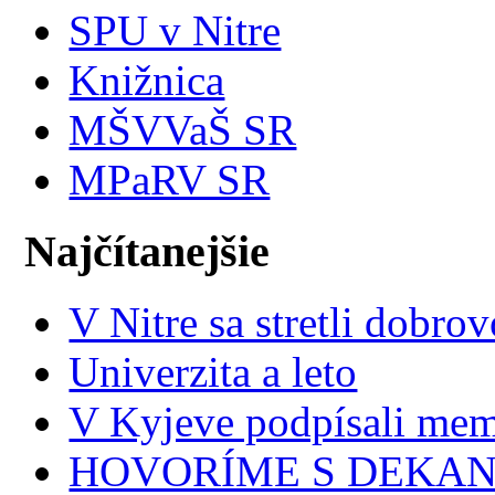
SPU v Nitre
Knižnica
MŠVVaŠ SR
MPaRV SR
Najčítanejšie
V Nitre sa stretli dobr
Univerzita a leto
V Kyjeve podpísali mem
HOVORÍME S DEKANMI