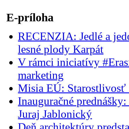
E-príloha
RECENZIA: Jedlé a jedov
lesné plody Karpát
V rámci iniciatívy #Era
marketing
Misia EÚ: Starostlivosť 
Inauguračné prednášky:
Juraj Jablonický
Deň architektúry predst