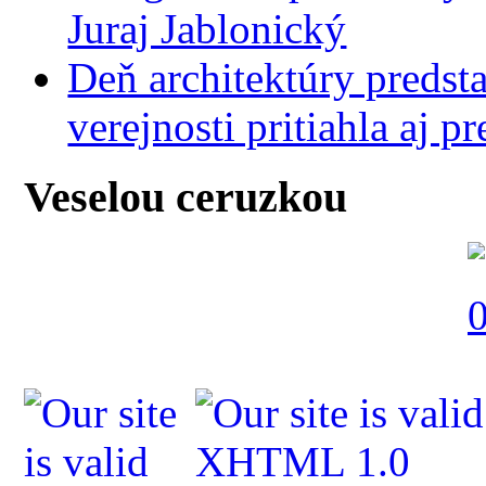
Juraj Jablonický
Deň architektúry predst
verejnosti pritiahla aj 
Veselou ceruzkou