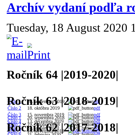
Archív vydaní podľa r
Tuesday, 18 August 2020 
Ročník 64 |2019-2020|
Ročník 63 |2018-2019|
Číslo 1
20. septembra 2019
pdf
Číslo 2
18. októbra 2019
pdf
Číslo 3
15. novembra 2019
pdf
Číslo 1
20. septembra 2018
pdf
Číslo 4
13. decembra 2019
pdf
Ročník 62 |2017-2018|
Číslo 2
19. októbra 2018
pdf
Číslo 5
24. januára 2020
pdf
Číslo 3
16. novembra 2018
pdf
Číslo 6
21. februára 2020
pdf