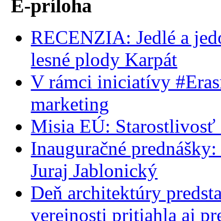
E-príloha
RECENZIA: Jedlé a jedov
lesné plody Karpát
V rámci iniciatívy #Era
marketing
Misia EÚ: Starostlivosť 
Inauguračné prednášky:
Juraj Jablonický
Deň architektúry predst
verejnosti pritiahla aj 