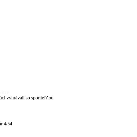
Nitre
ci vyhrávali so sporiteľňou
r 4/54