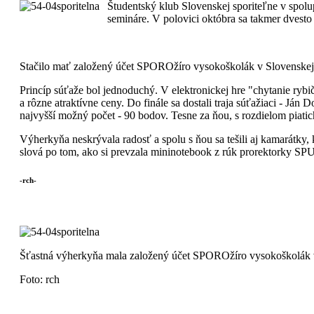
Študentský klub Slovenskej sporiteľne v spol
semináre. V polovici októbra sa takmer dvesto
Stačilo mať založený účet SPOROžíro vysokoškolák v Slovenskej s
Princíp súťaže bol jednoduchý. V elektronickej hre "chytanie rybi
a rôzne atraktívne ceny. Do finále sa dostali traja súťažiaci - Ján
najvyšší možný počet - 90 bodov. Tesne za ňou, s rozdielom piatic
Výherkyňa neskrývala radosť a spolu s ňou sa tešili aj kamarátky, k
slová po tom, ako si prevzala mininotebook z rúk prorektorky SPU
-rch-
Šťastná výherkyňa mala založený účet SPOROžíro vysokoškolák v
Foto: rch