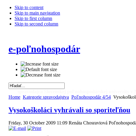
Skip to content
Skip to main navigation
Skip to first column
Skip to second column
e-poľnohospodár
spravodajca Slovenskej poľnohospodárskej univerzity v 
Home
Kategorie spravodajstva
Poľnohospodár 4/54
Vysokoškolá
Vysokoškoláci vyhrávali so sporiteľňou
Friday, 30 October 2009 11:09
Renáta Chosraviová
Poľnohospodá