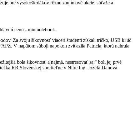
izuje pre vysokoškolákov rôzne zaujímavé akcie, súťaže a
 hlavnú cenu - mininotebook.
odov. Za svoju šikovnosť viacerí študenti získali tričko, USB kľúč
č. FAPZ. V napätom súboji napokon zvíťazila Patrícia, ktorá nahrala
žitejšia bola šikovnosť a najmä, nestresovať sa," boli jej prvé
iteľka RR Slovenskej sporiteľne v Nitre Ing. Jozefa Danová.