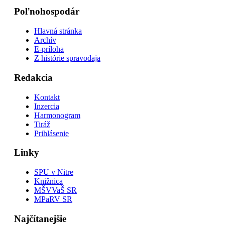
Poľnohospodár
Hlavná stránka
Archív
E-príloha
Z histórie spravodaja
Redakcia
Kontakt
Inzercia
Harmonogram
Tiráž
Prihlásenie
Linky
SPU v Nitre
Knižnica
MŠVVaŠ SR
MPaRV SR
Najčítanejšie