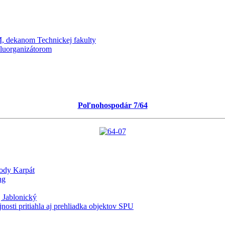
kanom Technickej fakulty
oluorganizátorom
Poľnohospodár 7/64
lody Karpát
ng
 Jablonický
nosti pritiahla aj prehliadka objektov SPU