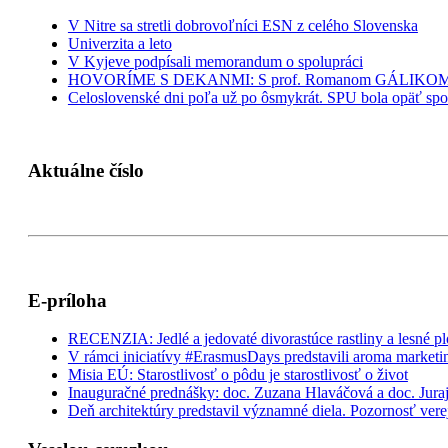
V Nitre sa stretli dobrovoľníci ESN z celého Slovenska
Univerzita a leto
V Kyjeve podpísali memorandum o spolupráci
HOVORÍME S DEKANMI: S prof. Romanom GÁLIKOM, de
Celoslovenské dni poľa už po ôsmykrát. SPU bola opäť sp
Aktuálne číslo
E-príloha
RECENZIA: Jedlé a jedovaté divorastúce rastliny a lesné p
V rámci iniciatívy #ErasmusDays predstavili aroma marketi
Misia EÚ: Starostlivosť o pôdu je starostlivosť o život
Inauguračné prednášky: doc. Zuzana Hlaváčová a doc. Juraj
Deň architektúry predstavil významné diela. Pozornosť verej