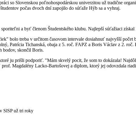
upráci so Slovenskou poľnohospodárskou univerzitou už tradične organ
 študentov počas dvoch dní zapojilo do súťaže Hýb sa a vyhraj.
poriteľni a byť členom Študentského klubu. Najlepší súťažiaci získal
čiek" bolo treba v určitom časovom intervale dosiahnuť najvyšší počet b
 Dolný, Patrícia Tichanská, obaja z 5. roč. FAPZ a Boris Václav z 2. ro
h bodov, skončil Boris.
toré ju prišli podporiť. "Mám skvelý pocit, že som to dokázala! Najdôle
 prof. Magdalény Lacko-Bartošovej a diplom, ktorý jej odovzdala riad
 SlSP už tri roky