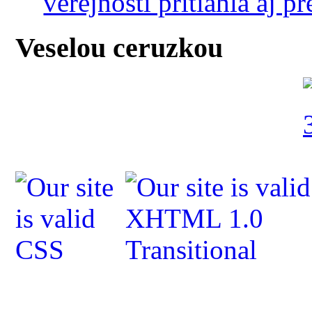
verejnosti pritiahla aj 
Veselou ceruzkou