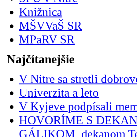
Knižnica
MŠVVaŠ SR
MPaRV SR
Najčítanejšie
V Nitre sa stretli dobr
Univerzita a leto
V Kyjeve podpísali mem
HOVORÍME S DEKANMI
GÁLIKOM, dekanom Tec