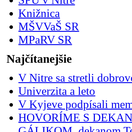
Knižnica
MŠVVaŠ SR
MPaRV SR
Najčítanejšie
V Nitre sa stretli dobr
Univerzita a leto
V Kyjeve podpísali mem
HOVORÍME S DEKANMI
GÁLIKOM, dekanom Tec