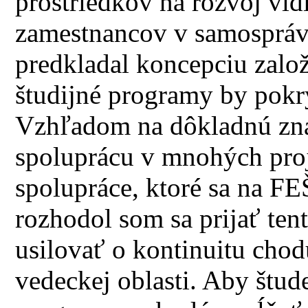
prostriedkov na rozvoj vid
zamestnancov v samosprá
predkladal koncepciu založ
študijné programy by pokrý
Vzhľadom na dôkladnú zna
spoluprácu v mnohých pro
spolupráce, ktoré sa na FE
rozhodol som sa prijať ten
usilovať o kontinuitu chod
vedeckej oblasti. Aby štude