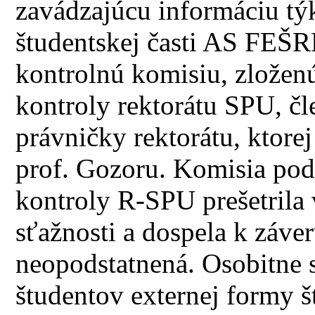
zavádzajúcu informáciu týk
študentskej časti AS FEŠR
kontrolnú komisiu, zložen
kontroly rektorátu SPU, 
právničky rektorátu, ktorej
prof. Gozoru. Komisia po
kontroly R-SPU prešetrila
sťažnosti a dospela k záve
neopodstatnená. Osobitne 
študentov externej formy št