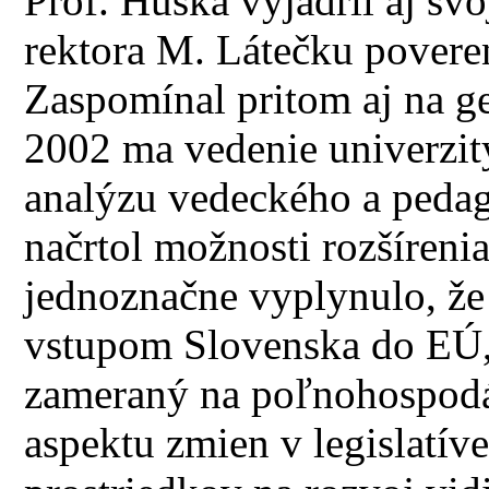
Prof. Húska vyjadril aj svo
rektora M. Látečku povere
Zaspomínal pritom aj na 
2002 ma vedenie univerzit
analýzu vedeckého a peda
načrtol možnosti rozšírenia
jednoznačne vyplynulo, ž
vstupom Slovenska do EÚ,
zameraný na poľnohospodár
aspektu zmien v legislatív