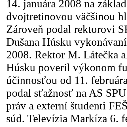
14. januára 2008 na zákla
dvojtretinovou väčšinou 
Zároveň podal rektorovi S
Dušana Húsku vykonávaním
2008. Rektor M. Látečka ak
Húsku poveril výkonom f
účinnosťou od 11. február
podal sťažnosť na AS SPU,
práv a externí študenti F
súd. Televízia Markíza 6. 