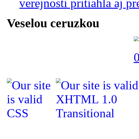
verejnosti pritiahla aj 
Veselou ceruzkou