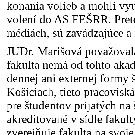
konania volieb a mohli vyu
volení do AS FEŠRR. Preto 
médiách, sú zavádzajúce a 
JUDr. Marišová považovala
fakulta nemá od tohto aka
dennej ani externej formy 
Košiciach, tieto pracovisk
pre študentov prijatých na
akreditované v sídle fakul
zverejňuje fakulta na svoje