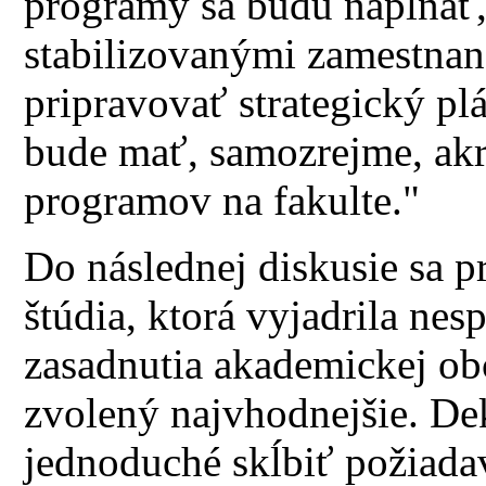
programy sa budú napĺňať, 
stabilizovanými zamestnan
pripravovať strategický plá
bude mať, samozrejme, akr
programov na fakulte."
Do následnej diskusie sa p
štúdia, ktorá vyjadrila nes
zasadnutia akademickej ob
zvolený najvhodnejšie. Deka
jednoduché skĺbiť požiadav